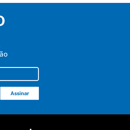
O
o
mão
Assinar