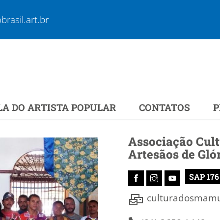
rasil.art.br
LA DO ARTISTA POPULAR
CONTATOS
P
Associação Cul
Artesãos de Glór
SAP 176
culturadosmam