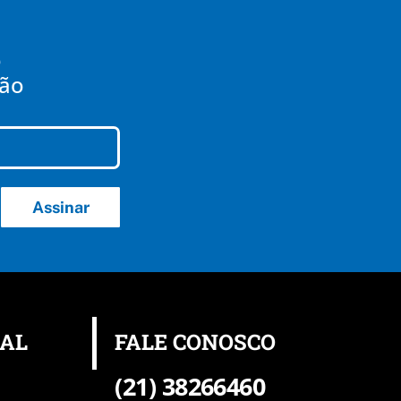
o
mão
Assinar
NAL
FALE CONOSCO
(21) 38266460