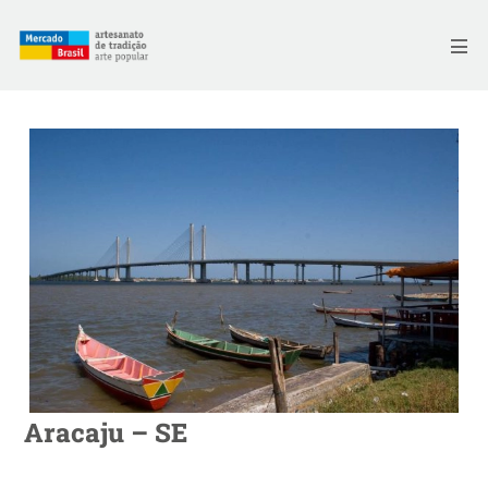
Skip
to
Me
content
Aracaju – SE