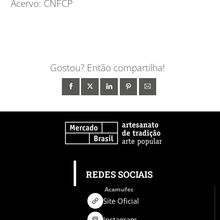
Acervo: CNFCP
Gostou? Então compartilha!
REDES SOCIAIS
Acamufec
Site Oficial
Instagram