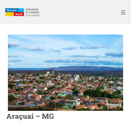
Skip
to
Me
content
Araçuaí – MG