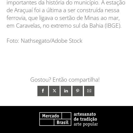
importantes da história do município. A estação
de Araçuaí foi a última a ser construída nessa
ferrovia, que ligava o sertão de Minas ao mar,
em Caravelas, no extremo sul da Bahia (IBGE).
Foto: Nathsegato/Adobe Stock
Gostou? Então compartilha!