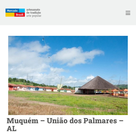
Skip
to
Me
content
Muquém – União dos Palmares –
AL