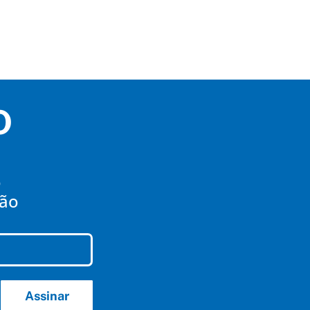
O
o
mão
Assinar