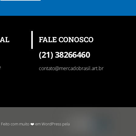
NAL
FALE CONOSCO
(21) 38266460
e
contato@mercadobrasil.art.br
Feito com muito ❤️ em WordPress pela