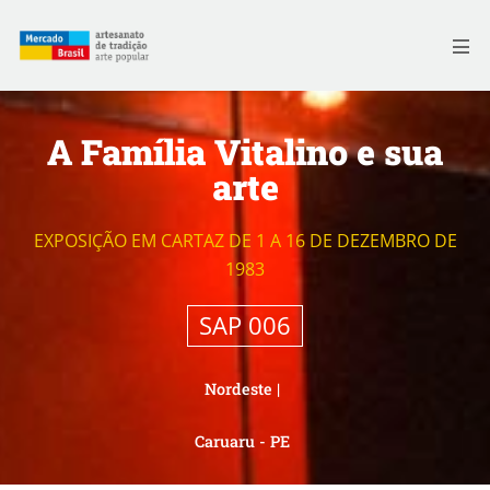
Skip
to
Me
content
A Família Vitalino e sua
arte
EXPOSIÇÃO EM CARTAZ DE 1 A 16 DE DEZEMBRO DE
1983
SAP 006
Nordeste
|
Caruaru - PE