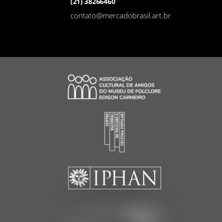
(21) 38266460
contato@mercadobrasil.art.br