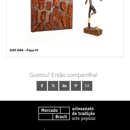
SAP 044 – Peça III
Gostou? Então compartilha!