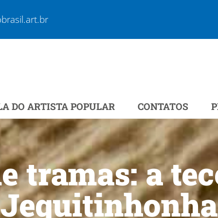
rasil.art.br
LA DO ARTISTA POPULAR
CONTATOS
P
e tramas: a te
Jequitinhonha