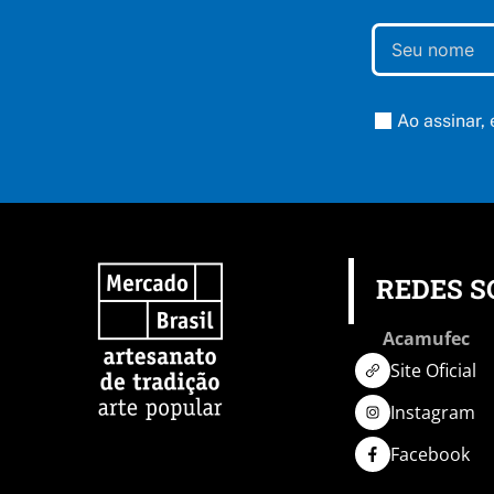
Ao assinar,
REDES S
Acamufec
Site Oficial
Instagram
Facebook