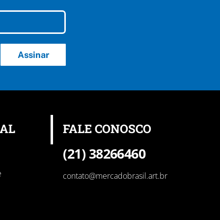
Assinar
NAL
FALE CONOSCO
(21) 38266460
e
contato@mercadobrasil.art.br