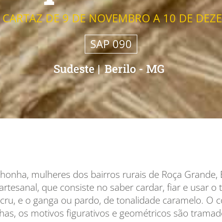
 CARTAZ DE 9 DE NOVEMBRO A 10 DE DEZ
SAP 090
Sudeste
|
Berilo - MG
inhonha, mulheres dos bairros rurais de Roça Grande,
tesanal, que consiste no saber cardar, fiar e usar o 
cru, e o ganga ou pardo, de tonalidade caramelo. O 
has, os motivos figurativos e geométricos são tramad