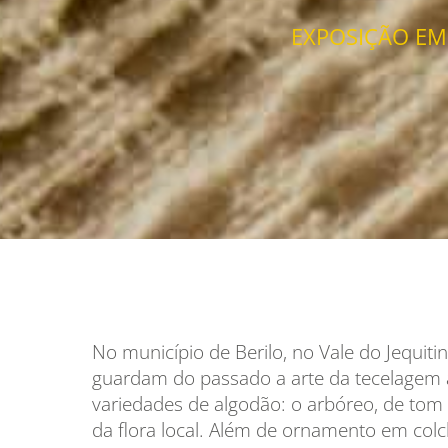
EXPOSIÇÃO EM
No município de Berilo, no Vale do Jequit
guardam do passado a arte da tecelagem ar
variedades de algodão: o arbóreo, de tom 
da flora local. Além de ornamento em colc