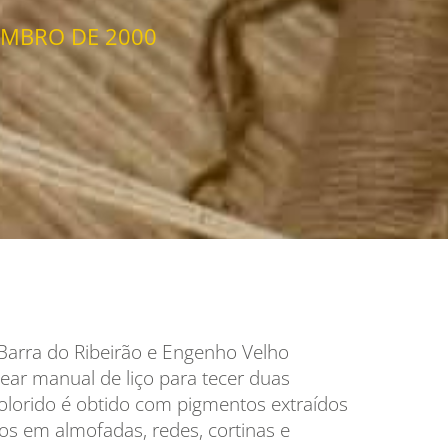
EMBRO DE 2000
 Barra do Ribeirão e Engenho Velho
tear manual de liço para tecer duas
colorido é obtido com pigmentos extraídos
os em almofadas, redes, cortinas e