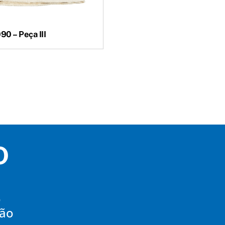
90 – Peça III
O
o
mão