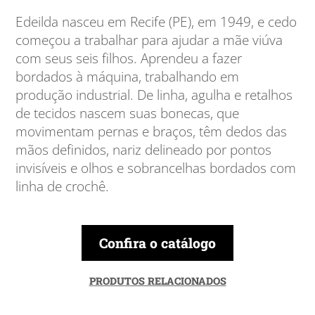
Edeilda nasceu em Recife (PE), em 1949, e cedo
começou a trabalhar para ajudar a mãe viúva
com seus seis filhos. Aprendeu a fazer
bordados à máquina, trabalhando em
produção industrial. De linha, agulha e retalhos
de tecidos nascem suas bonecas, que
movimentam pernas e braços, têm dedos das
mãos definidos, nariz delineado por pontos
invisíveis e olhos e sobrancelhas bordados com
linha de crochê.
Confira o catálogo
PRODUTOS RELACIONADOS