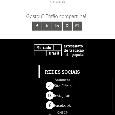
No Posts Found
Gostou? Então compartilha!
REDES SOCIAIS
Acamufec
Site Oficial
Instagram
Facebook
CNFCP