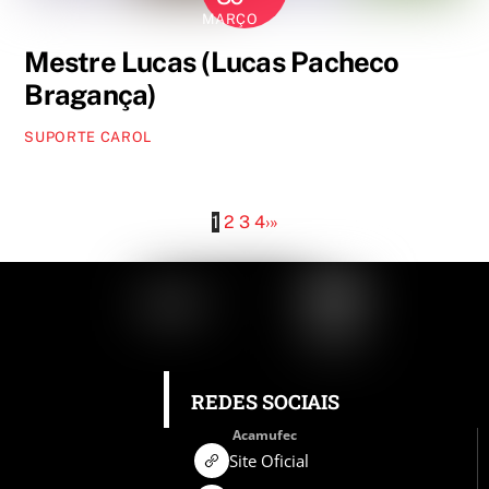
MARÇO
Mestre Lucas (Lucas Pacheco
Bragança)
SUPORTE CAROL
1
2
3
4
›
»
REDES SOCIAIS
Acamufec
Site Oficial