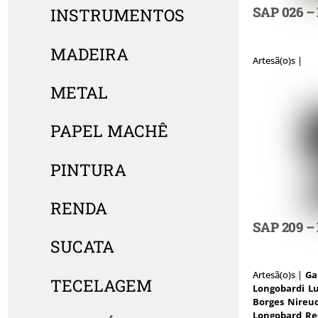
SAP 026 – 
INSTRUMENTOS
MADEIRA
Artesã(o)s |
METAL
PAPEL MACHÊ
PINTURA
RENDA
SAP 209 – 
SUCATA
Artesã(o)s |
Ga
TECELAGEM
Longobardi
Lu
Borges
Nireu
Longobard
Re