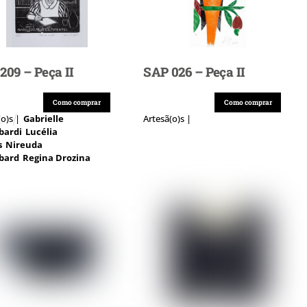
209 – Peça II
SAP 026 – Peça II
Como comprar
Como comprar
(o)s |
Gabrielle
Artesã(o)s |
bardi
Lucélia
s
Nireuda
bard
Regina Drozina