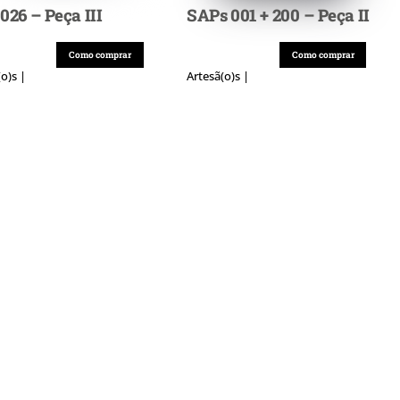
026 – Peça III
SAPs 001 + 200 – Peça II
Como comprar
Como comprar
(o)s |
Artesã(o)s |