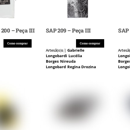
 200 – Peça III
SAP 209 – Peça III
SAP 
Como comprar
Como comprar
Artesã(o)s |
Gabrielle
Artesã
Longobardi
Lucélia
Longo
Borges
Nireuda
Borge
Longobard
Regina Drozina
Longo