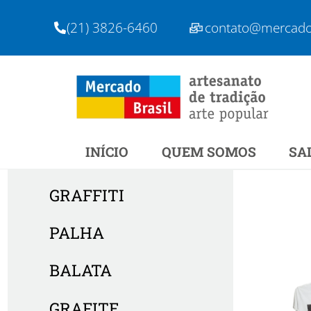
Skip
(21) 3826-6460
contato@mercadob
to
content
INÍCIO
QUEM SOMOS
SA
GRAFFITI
PALHA
BALATA
GRAFITE