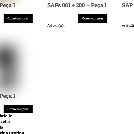
Peça I
SAPs 001 + 200 – Peça I
SAP 
Como comprar
Como comprar
Artesã(o)s |
Artesã
Peça I
Como comprar
brielle
célia
da
gina Drozina