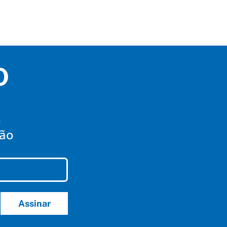
O
o
mão
Assinar