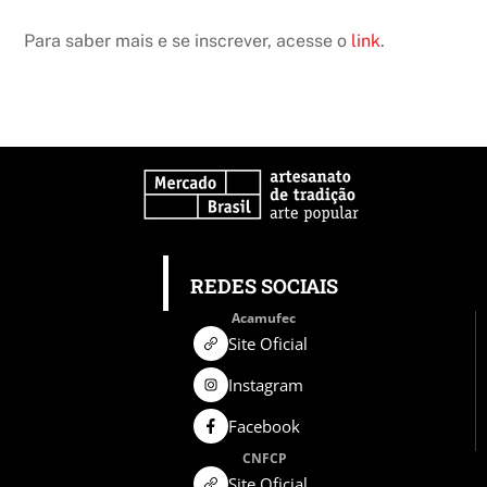
Para saber mais e se inscrever, acesse o
link
.
REDES SOCIAIS
Acamufec
Site Oficial
Instagram
Facebook
CNFCP
Site Oficial