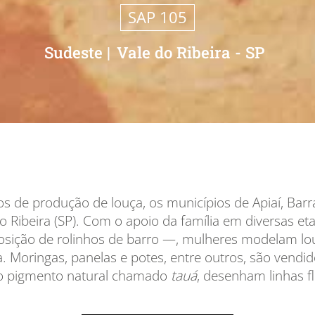
SAP 105
Sudeste
|
Vale do Ribeira - SP
s de produção de louça, os municípios de Apiaí, Bar
o Ribeira (SP). Com o apoio da família em diversas et
ição de rolinhos de barro —, mulheres modelam louç
. Moringas, panelas e potes, entre outros, são vendi
 o pigmento natural chamado
tauá
, desenham linhas fl