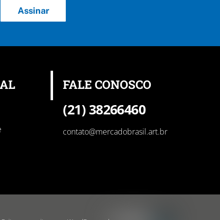
Assinar
NAL
FALE CONOSCO
(21) 38266460
e
contato@mercadobrasil.art.br