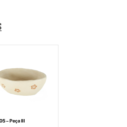
S
5 – Peça III