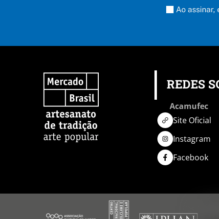
Ao assinar,
REDES S
Acamufec
Site Oficial
Instagram
Facebook