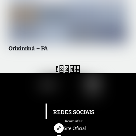
Oriximiná – PA
1
2
3
4
›
»
REDES SOCIAIS
Acamufec
Site Oficial